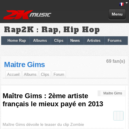
Menu
Rap2K : Rap, Hip Hop
Home Rap
Albums
Clips
News
Artistes
Forums
69 fan(s)
Maitre Gims
Accueil
Albums
Clips
Forum
Maitre Gims
Maître Gims : 2ème artiste
français le mieux payé en 2013
Maître Gims dévoile le teaser du clip Zombie