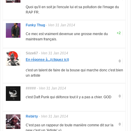
Quoi qu'il en soit je l'encule lui et sa pollution de l'image du
RAP FR.
Funky Thug
-
Ven 31 Jan 2014
+2
Ce mec est vraiment devenue une grosse merde du
maintream français.
Söze67
-
Ven 31 Jan 2014
En réponse à...(cliquez ici)
0
c'est un talent de faire de la bouse qui marche donc c'est bien
un artiste
#####
-
Ven 31 Jan 2014
0
c'est Daft Punk qui défonce tout il y a pas a chier. GOD
Rebirty
-
Ven 31 Jan 2014
0
C'est pas un rappeur de toute manière comme dit sur la
new c'est un 'Artiste' =)