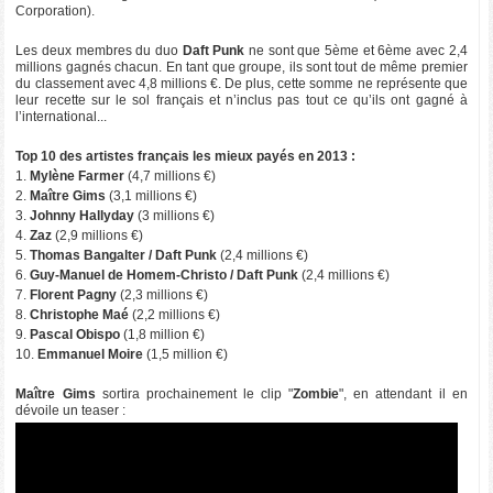
Corporation)
.
Les deux membres du duo
Daft Punk
ne sont que 5ème et 6ème avec 2,4
millions gagnés chacun. En tant que groupe, ils sont tout de même premier
du classement avec 4,8 millions €. De plus, cette somme ne représente que
leur recette sur le sol français et n’inclus pas tout ce qu’ils ont gagné à
l’international...
Top 10 des artistes français les mieux payés en 2013 :
1.
Mylène Farmer
(4,7 millions €)
2.
Maître Gims
(3,1 millions €)
3.
Johnny Hallyday
(3 millions €)
4.
Zaz
(2,9 millions €)
5.
Thomas Bangalter / Daft Punk
(2,4 millions €)
6.
Guy-Manuel de Homem-Christo / Daft Punk
(2,4 millions €)
7.
Florent Pagny
(2,3 millions €)
8.
Christophe Maé
(2,2 millions €)
9.
Pascal Obispo
(1,8 million €)
10.
Emmanuel Moire
(1,5 million €)
Maître Gims
sortira prochainement le clip "
Zombie
", en attendant il en
dévoile un teaser :