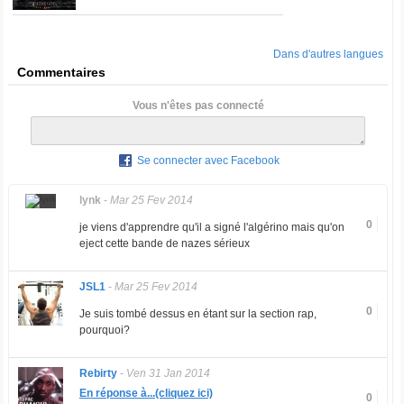
Dans d'autres langues
Commentaires
Vous n'êtes pas connecté
Se connecter avec Facebook
lynk
-
Mar 25 Fev 2014
0
je viens d'apprendre qu'il a signé l'algérino mais qu'on
eject cette bande de nazes sérieux
JSL1
-
Mar 25 Fev 2014
0
Je suis tombé dessus en étant sur la section rap,
pourquoi?
Rebirty
-
Ven 31 Jan 2014
En réponse à...(cliquez ici)
0