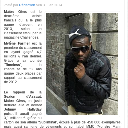
Posté par
Rédaction
Ven 31 Jan 2014
Maître Gims
est le
deuxième artiste
français qui a le plus
gagné d’argent en
2013, selon un
classement établi par le
magazine Challenges.
Mylène Farmer
est la
première du classement
en ayant gagné 4,7
millions € l’an dernier.
Grâce à sa tournée
“
Timeless
”, la
chanteuse de 52 ans
gagne deux places par
rapport au classement
de 2012.
Le rappeur de la
Sexion d’Assaut,
Maître Gims,
est juste
derrière elle et devant
Johnny Hallyday
puisqu’il aurait gagné
3,1 millions €, grâce au
carton de son album “
Subliminal
”, écoulé à plus de 450 000 exemplaires,
mais aussi sa ligne de vêtements et son label MMC (
Monstre Marin