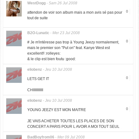
WestDogg
-
Sam 26 Jul 2008
0
attendon de voir son album mais a mon avis sé pas pour
tout de suite
B2O-Lunatic
-
Mer 23 Jul 2008
0
# Je m'intéresse pas trop à Young Jeezy normalement,
mais le premier son "Put on" feat. Kanye West est
excellent!! :rolleyes:
& le clip est bien foutu :good:
eliobenz
-
Jeu 10 Jul 2008
0
LETS GET IT
CHIIIIIIIIIII
eliobenz
-
Jeu 10 Jul 2008
0
YOUNG JEEZY EST MON MAITRE
JE VAIS ACHETER TOUTES LES PLACES DE SON
CONCERT A PARIS POUR L AVOIR A MOI TOUT SEUL
BadBoyfrom06
-
Mer 09 Jul 2008