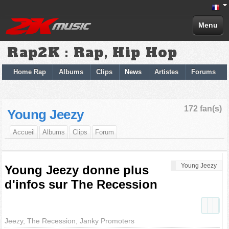
Menu
Rap2K : Rap, Hip Hop
Home Rap
Albums
Clips
News
Artistes
Forums
172 fan(s)
Young Jeezy
Accueil
Albums
Clips
Forum
Young Jeezy
Young Jeezy donne plus
d'infos sur The Recession
Jeezy, The Recession, Janky Promoters