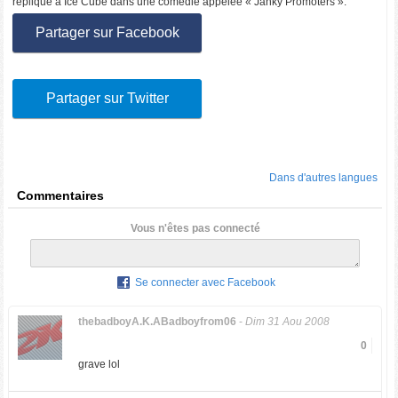
réplique à Ice Cube dans une comédie appelée « Janky Promoters ».
Partager sur Facebook
Partager sur Twitter
Dans d'autres langues
Commentaires
Vous n'êtes pas connecté
Se connecter avec Facebook
thebadboyA.K.ABadboyfrom06
-
Dim 31 Aou 2008
0
grave lol