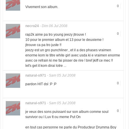
0
Vivement son album.
necro24
-
Dim 06 Jul 2008
0
rap2k aime pa tro young jeezy jtrouve !
10 pour le premier album et 13 pour le deuxieme !
jtrouve ca pa tro juste !!
jeezy est un gro punchliner , et il a des phases vraimen
enorme kom le titre white girl avec usda ki e vraimen enorme
avec ce refrain ki me fai pisser de rire ! bref jkiff ce mec !!
let's get it kom dirai lotre ...
natural-s971
-
Sam 05 Jul 2008
0
pardon HIT dsl :P :P
natural-s971
-
Sam 05 Jul 2008
0
je veux des sons puissant sur son album comme soul
survivor ou I Luv It ou meme Put On
en tout cas personne ne parle du Producteur Drumma Boy