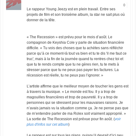
0
Le rappeur Young Jeezy est en plein travail. Entre ses
projets de film et son troisième album, la star ne sait plus où
donner de la tête.
« The Recession » est prévu pour le mois d’août. Le
compagnon de Keyshia Cole y parle de situation financière
difficile. « Tu vois des choses que tu achètes sans réfléchir
parce qu’à ce moment-là tout va bien et tu te dis 'il me faut ce
truc', mais à la fin de la journée quand tu rentres chez toi et
que tu te rends compte que tu ne gères rien, tu te mets à
stresser parce que tu ne peux pas payer tes factures. La
récession est réelle, tu ne peux pas l’ignorer. »
L’artiste affirme que le meilleur moyen de toucher les gens est
à travers la musique. « Le monde est fou. Il y a trop de
magouilles financières et trop de pauvreté. Il y a trop de
personnes qui se stressent pour les mauvaises raisons. Je
n’avais jamais vu la situation comme ça. Je ne pense pas que
de m’entendre parler de ma Rolex soit vraiment approprié. »
La sortie de The Recession est prévue pour fin août. (
voir
plus d'infos sur cet album
)
Le rappeur est sur tous les plans, puisqu’il devrait d’ici peu