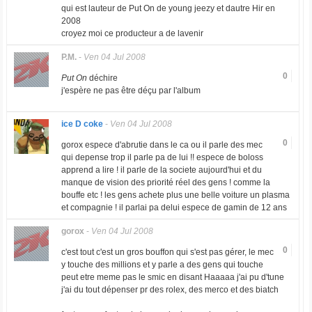
qui est lauteur de Put On de young jeezy et dautre Hir en
2008
croyez moi ce producteur a de lavenir
P.M.
-
Ven 04 Jul 2008
0
Put On
déchire
j'espère ne pas être déçu par l'album
ice D coke
-
Ven 04 Jul 2008
0
gorox espece d'abrutie dans le ca ou il parle des mec
qui depense trop il parle pa de lui !! espece de boloss
apprend a lire ! il parle de la societe aujourd'hui et du
manque de vision des priorité réel des gens ! comme la
bouffe etc ! les gens achete plus une belle voiture un plasma
et compagnie ! il parlai pa delui espece de gamin de 12 ans
gorox
-
Ven 04 Jul 2008
0
c'est tout c'est un gros bouffon qui s'est pas gérer, le mec
y touche des millions et y parle a des gens qui touche
peut etre meme pas le smic en disant Haaaaa j'ai pu d'tune
j'ai du tout dépenser pr des rolex, des merco et des biatch