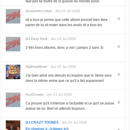
faut pas se foutre de la gueule du monde aussi
dj manolo crime
-
Jeu 03 Jul 2008
0
slt a tous je pense que cette album pourait bien faire
parler de lui et rester dans les anals slt a tous biz
DJ Eazy Dick
-
Jeu 03 Jul 2008
0
2 très bons albums, donc a voir ( jamais 2 sans 3)
HipHop4Ever
-
Jeu 03 Jul 2008
0
J'ai bien aimé ses skeuds et j'espère que le 3ème sera
dans la même veine que ce qu'il a fait auparavant.
AceCream
-
Jeu 03 Jul 2008
0
Ca prouve qu'il s'intersse a l'actualité et ce qu'il se passe
autour de lui. Bref on attends toujours...
DJ CRAZY TOONES
-
Jeu 03 Jul 2008
En réponse à...(cliquez ici)