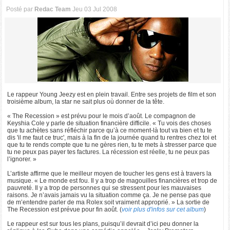
Posté par
Redac Team
Jeu 03 Jul 2008
Le rappeur Young Jeezy est en plein travail. Entre ses projets de film et son
troisième album, la star ne sait plus où donner de la tête.
« The Recession » est prévu pour le mois d’août. Le compagnon de
Keyshia Cole y parle de situation financière difficile. « Tu vois des choses
que tu achètes sans réfléchir parce qu’à ce moment-là tout va bien et tu te
dis 'il me faut ce truc', mais à la fin de la journée quand tu rentres chez toi et
que tu te rends compte que tu ne gères rien, tu te mets à stresser parce que
tu ne peux pas payer tes factures. La récession est réelle, tu ne peux pas
l’ignorer. »
L’artiste affirme que le meilleur moyen de toucher les gens est à travers la
musique. « Le monde est fou. Il y a trop de magouilles financières et trop de
pauvreté. Il y a trop de personnes qui se stressent pour les mauvaises
raisons. Je n’avais jamais vu la situation comme ça. Je ne pense pas que
de m’entendre parler de ma Rolex soit vraiment approprié. » La sortie de
The Recession est prévue pour fin août. (
voir plus d'infos sur cet album
)
Le rappeur est sur tous les plans, puisqu’il devrait d’ici peu donner la