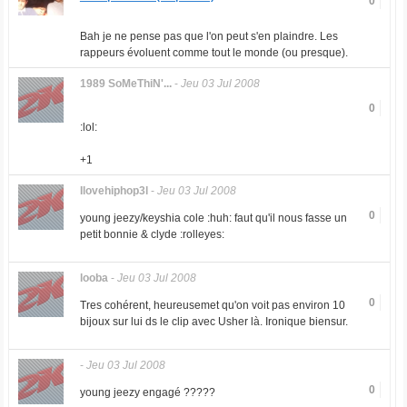
0
Bah je ne pense pas que l'on peut s'en plaindre. Les
rappeurs évoluent comme tout le monde (ou presque).
1989 SoMeThiN'...
-
Jeu 03 Jul 2008
0
:lol:
+1
Ilovehiphop3l
-
Jeu 03 Jul 2008
0
young jeezy/keyshia cole :huh: faut qu'il nous fasse un
petit bonnie & clyde :rolleyes:
looba
-
Jeu 03 Jul 2008
0
Tres cohérent, heureusemet qu'on voit pas environ 10
bijoux sur lui ds le clip avec Usher là. Ironique biensur.
-
Jeu 03 Jul 2008
0
young jeezy engagé ?????