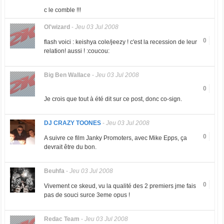
c le comble !!!
Ol'wizard
-
Jeu 03 Jul 2008
0
flash voici : keishya cole/jeezy ! c'est la recession de leur
relation! aussi ! :coucou:
Big Ben Wallace
-
Jeu 03 Jul 2008
0
Je crois que tout à été dit sur ce post, donc co-sign.
DJ CRAZY TOONES
-
Jeu 03 Jul 2008
0
A suivre ce film Janky Promoters, avec Mike Epps, ça
devrait être du bon.
Beuhfa
-
Jeu 03 Jul 2008
0
Vivement ce skeud, vu la qualité des 2 premiers jme fais
pas de souci surce 3eme opus !
Redac Team
-
Jeu 03 Jul 2008