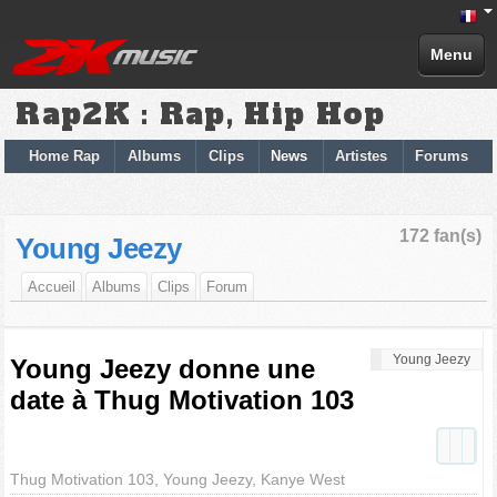
Menu
Rap2K : Rap, Hip Hop
Home Rap
Albums
Clips
News
Artistes
Forums
172 fan(s)
Young Jeezy
Accueil
Albums
Clips
Forum
Young Jeezy
Young Jeezy donne une
date à Thug Motivation 103
Thug Motivation 103, Young Jeezy, Kanye West