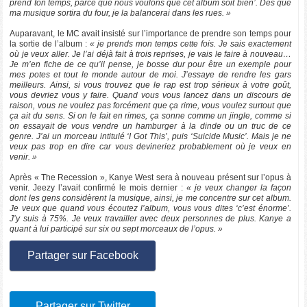
prend ton temps, parce que nous voulons que cet album soit bien’. Dès que
ma musique sortira du four, je la balancerai dans les rues. »
Auparavant, le MC avait insisté sur l’importance de prendre son temps pour
la sortie de l’album :
« je prends mon temps cette fois. Je sais exactement
où je veux aller. Je l’ai déjà fait à trois reprises, je vais le faire à nouveau…
Je m’en fiche de ce qu’il pense, je bosse dur pour être un exemple pour
mes potes et tout le monde autour de moi. J’essaye de rendre les gars
meilleurs. Ainsi, si vous trouvez que le rap est trop sérieux à votre goût,
vous devriez vous y faire. Quand vous vous lancez dans un discours de
raison, vous ne voulez pas forcément que ça rime, vous voulez surtout que
ça ait du sens. Si on le fait en rimes, ça sonne comme un jingle, comme si
on essayait de vous vendre un hamburger à la dinde ou un truc de ce
genre. J’ai un morceau intitulé ‘I Got This’, puis ‘Suicide Music’. Mais je ne
veux pas trop en dire car vous devineriez probablement où je veux en
venir. »
Après « The Recession », Kanye West sera à nouveau présent sur l’opus à
venir. Jeezy l’avait confirmé le mois dernier :
« je veux changer la façon
dont les gens considèrent la musique, ainsi, je me concentre sur cet album.
Je veux que quand vous écoutez l’album, vous vous dites ‘c’est énorme’.
J’y suis à 75%. Je veux travailler avec deux personnes de plus. Kanye a
quant à lui participé sur six ou sept morceaux de l’opus. »
Partager sur Facebook
Partager sur Twitter