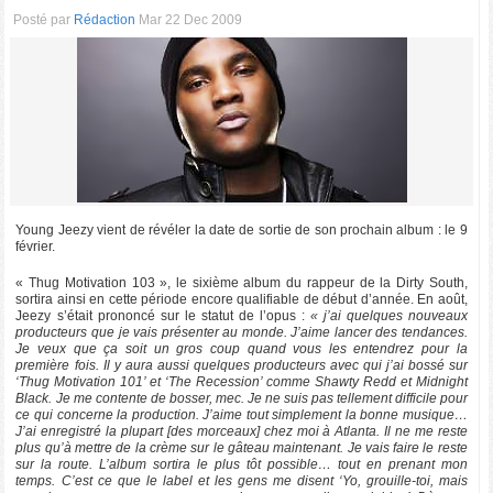
Posté par
Rédaction
Mar 22 Dec 2009
Young Jeezy vient de révéler la date de sortie de son prochain album : le 9
février.
« Thug Motivation 103 », le sixième album du rappeur de la Dirty South,
sortira ainsi en cette période encore qualifiable de début d’année. En août,
Jeezy s’était prononcé sur le statut de l’opus :
« j’ai quelques nouveaux
producteurs que je vais présenter au monde. J’aime lancer des tendances.
Je veux que ça soit un gros coup quand vous les entendrez pour la
première fois. Il y aura aussi quelques producteurs avec qui j’ai bossé sur
‘Thug Motivation 101’ et ‘The Recession’ comme Shawty Redd et Midnight
Black. Je me contente de bosser, mec. Je ne suis pas tellement difficile pour
ce qui concerne la production. J’aime tout simplement la bonne musique…
J’ai enregistré la plupart [des morceaux] chez moi à Atlanta. Il ne me reste
plus qu’à mettre de la crème sur le gâteau maintenant. Je vais faire le reste
sur la route. L’album sortira le plus tôt possible… tout en prenant mon
temps. C’est ce que le label et les gens me disent ‘Yo, grouille-toi, mais