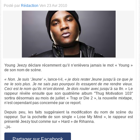
Posté par
Rédaction
Ven 23 Avr 2010
Young Jeezy déclare récemment qu’il n’enlèvera jamais le mot « Young »
de son nom de scène.
« Non. Je suis ‘Jeune’ »
, lance-t-il,
« je dois rester Jeune jusqu’à ce que je
ne le sois plus. Je ne sais pas pourquoi ils essayent de me rendre vieux.
Ceci est le nom qu’ils m’ont donné. Je dois rouler avec jusqu’à sa fin. »
Le
rappeur révèle ensuite que son quatrième album "Thug Motivation 103"
sortira désormais au mois de juillet. « Trap or Die 2 », la nouvelle mixtape,
n’est cependant pas concernée par ce report.
Depuis peu, les faits suggéraient la modification du nom de scène du
rappeur. Sur la pochette de son single « Lose My Mind », le rappeur est
présenté Jeezy tout comme sur « Hard » de Rihanna.
-JA-
Partager sur Facebook