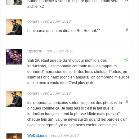
-3
Bonne nouvelle & surtout j'espére que son album sera
à chier xD
domay
-
Ven 23 Avr 2010
0
ouai parce que là en dirai du Roi Heenok^^
UpNorth
-
Ven 23 Avr 2010
+1
Bah 2K étant adepte du "mot pour mot" lors des
traductions, il est monnaie courante que les rappeurs
donnent l'impression de sortir des trucs chelous. Parfois, en
lisant les originaux (donc en anglais), on comprend mieux ce
que le mec a voulu dire. C'est plus clair.
domay
-
Ven 23 Avr 2010
0
les rappeurs américains sortent toujours des phrases de
dingues comme ça. Je sais pas si c'est le fait que la
traduction française rend la phrase idiote mais presqu'à
chaque fois qu'il ya une news sur 2k quand les paroles d'un
ricain sont reporté y'a des phrases chelou comme ça!
WeDaLions
-
Ven 23 Avr 2010