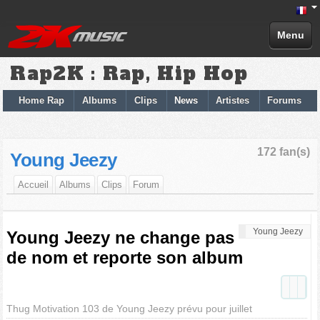
Menu
Rap2K : Rap, Hip Hop
Home Rap
Albums
Clips
News
Artistes
Forums
172 fan(s)
Young Jeezy
Accueil
Albums
Clips
Forum
Young Jeezy
Young Jeezy ne change pas
de nom et reporte son album
Thug Motivation 103 de Young Jeezy prévu pour juillet