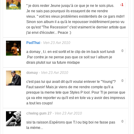
-1
" je dois rester Jeune jusqu’à ce que je ne le sois plus.
Je ne sais pas pourquoi ils essayent de me rendre
vieux. " voit les vieux problèmes existentiels de ce gars mdrr!
Sinon son album il a qu'à le repousser indéfiniment perso vu
ce qu'est "The Recession" c'est vraiment le dernier artiste que
j'ai envi d'écouter... Peace :)
PadThai
-
Ven 23 Avr 2010
0
a domay , t.i. en est sortit et le clip de im back sort lundi
.Par contre je ne pense pas que ce soit sur l album je
dirais plutot sur sa future mixtape
domay
-
Ven 23 Avr 2010
0
c'est pas lui qui avait dit qu'il voulai enlever le "Young"?
Faut savoir! Mais je viens de me rendre compte qu'il a
presque la meme tete que Styles P lool. Pour TI je pense que
ça va etre reporter vu qu'il est en tole va y avoir des imprevus
a tout les coups!
chwing gum 27
-
Ven 23 Avr 2010
0
sisi ta raisson.Espérons que T.I ou big boi ne fasse pas
la mème...