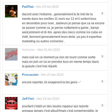
PadThai
-
Ven 23 Avr 2010
0
dacord avec Hotseine , generalement tu te met de la
merde dans les oreilles 11 mois sur 12 et il sortent tous
en decembre pour noel , dailleurs je pense que ca va encore
se passer comme ca .je pense nottament a game , kanye
west,eminem et dr dre. apres des mecs comme ice cube en
indé, tiennent generalement leurs delai ,ya pas d expertise
marketing ou autres conneries .
Hotseine
-
Ven 23 Avr 2010
0
mais oué en ce moment ya rien de lourd comme sortie
mais en juin on va se prendre tous en meme temps dans
la gueule c'est mal réparti.
Procussion
-
Ven 23 Avr 2010
0
encore reporter, ils exagerent la les gens --'
Jeff Fort
-
Ven 23 Avr 2010
0
pourtant c'etait un des seules rappeur qui reporte
presque jamais c'est albuù!!mais c'est comprhensible, le