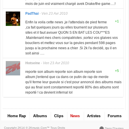
mois de juin est vraiment chargé avek Drake/the game.....!
PadThai
-
Ven 23 Avr 2010
+1
Enfin la voila cette news ,je l'attendais de pied ferme
,ca fait quelques jours qu elles tournent sur plusieurs
sites et il faut avouer QUON S EN BAT LES COU***ES
.Maintenant mes chers compatriotes ,sortez vos glaives vos
boucliers et mettez vous sur la geules pendant 598 pages
jusqu a la prochaine news a chier .Si 2k l'a decidé, qu il en
soit ainsi .....
Hotseine
-
Ven 23 Avr 2010
+5
reporte son album reporte son album reporte son
album j'entend que ca dans ce putin de rap de merde
qu'il ferme leur gueule si c'est pour annoncé des albums mais
qui au final sont constamment reporté 80% des albums sont
reporté ! ca devient infernal lol
Home Rap
Albums
Clips
News
Artistes
Forums
Copyright 2K14 © 2Kmusic.com™
Tous Droits
Dans D'autres