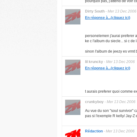
pourquoi pas, j'attend de voir ce
Dirty South
-
Mer 13 Dec 2006
En réponse à...(cliquez ici)
personelemen j'aurai preferer 
ke c l'album du siecle... si c de
sinon l'album de jeezy es vrmt
lil kruncky
-
Mer 13 Dec 2006
En réponse à...(cliquez ici)
t aurais preferer quoi comme 
crunkyboy
-
Mer 13 Dec 2006
Au vue du son "soul survivor" 
pas si l'exemple R kelly/ Jay-Z 
Rédaction
-
Mer 13 Dec 2006