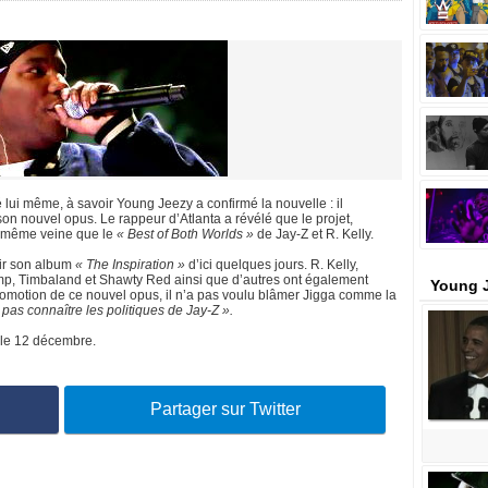
 lui même, à savoir Young Jeezy a confirmé la nouvelle : il
n nouvel opus. Le rappeur d’Atlanta a révélé que le projet,
la même veine que le
« Best of Both Worlds »
de Jay-Z et R. Kelly.
tir son album
« The Inspiration »
d’ici quelques jours. R. Kelly,
oomp, Timbaland et Shawty Red ainsi que d’autres ont également
Young J
promotion de ce nouvel opus, il n’a pas voulu blâmer Jigga comme la
 pas connaître les politiques de Jay-Z ».
 le 12 décembre.
Partager sur Twitter