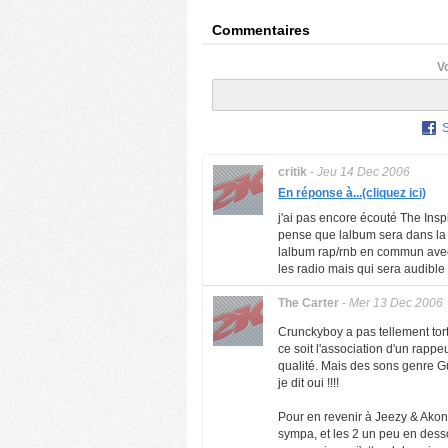
Commentaires
V
critik
-
Jeu 14 Dec 2006
En réponse à...(cliquez ici)
j'ai pas encore écouté The Inspir
pense que lalbum sera dans la c
lalbum rap/rnb en commun avec A
les radio mais qui sera audible
The Carter
-
Mer 13 Dec 2006
Crunckyboy a pas tellement tort
ce soit l'association d'un rappe
qualité. Mais des sons genre Gu
je dit oui !!!!
Pour en revenir à Jeezy & Akon,
sympa, et les 2 un peu en desso