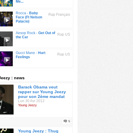
Me...
Rocca -
Baby
Rap Français
Face (Ft Nelson
Palacio)
Aesop Rock -
Get Out of
Rap US
the Car
Gucci Mane -
Hurt
Rap US
Feelings
eezy : news
Barack Obama veut
rapper sur Young Jeezy
pour son 2ème mandat
Lun 30 Avr 2012
Young Jeezy
5
Young Jeezy : Thug