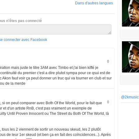
Dans d'autres langues
ous n'êtes pas connecté
Se connecter avec Facebook
0
ation mais juste le titre 3AM avec Timbo et j'ai bien kiffé je
ontinuité du premier c'est a dire plutot sympa pour ce qsui est de
kon faut voir ça peut donner un truc qui va tourner en club et sur
 ou de la merde
@2kmusic
0
, si on peut comparer avec Both Of the World, pour le fait que
ur et d'un artiste RnB, c'est pas vraiment un exemple de
ilty Until Proven Innocent ou The Street du Both Of The World, là
 tous les 2 viennent de sortir un nouveau skeud, les 2 plutôt
us de leur 1er skeud (et ben ça en fait des coïncidences...). Après