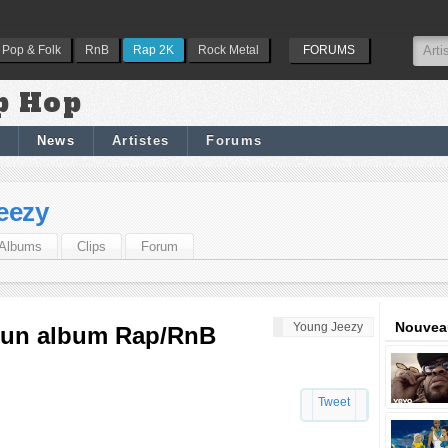
Pop & Folk
RnB
Rap 2K
Rock Metal
FORUMS
p Hop
News
Artistes
Forums
eezy
Albums
Clips
Forum
Nouveau
Young Jeezy
 un album Rap/RnB
Tweet