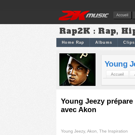
Accueil
Rap2K : Rap, Hi
Home Rap
Albums
Clips
Young J
Accueil
Young Jeezy prépare
avec Akon
Young Jeezy, Akon, The Inspiration