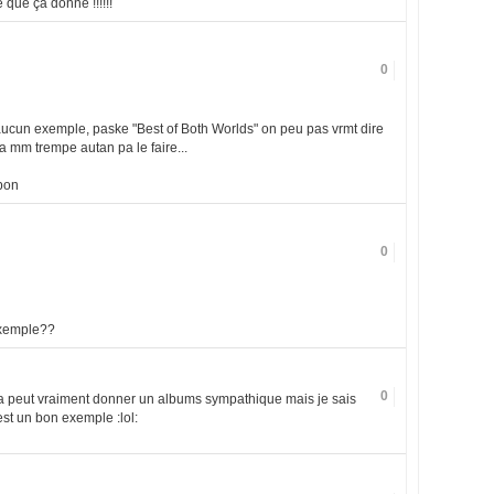
 que ça donne !!!!!!
0
aucun exemple, paske "Best of Both Worlds" on peu pas vrmt dire
 la mm trempe autan pa le faire...
 bon
0
exemple??
0
ca peut vraiment donner un albums sympathique mais je sais
est un bon exemple :lol: