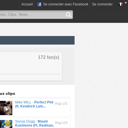
Accueil
Se connecter avec Facebook
Se connecter
172 fan(s)
x clips
Mike WiLL -
Perfect Pint
Rap US
(ft. Kendrick Lam...
Snoop Dogg -
Mount
Rap US
Kushmore (Ft. Redman,