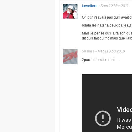
Levellers
-
Sam 12 Mar 2011
Oh ptin j'savais pas qu'il avait di
rolala les hater a deux balles..
Mais je pense qu'il a raison qu
dit qu'il fait du fric mais que l'a
50 bars
-
Mer 11 Aou 2010
2pac la bombe atomic-