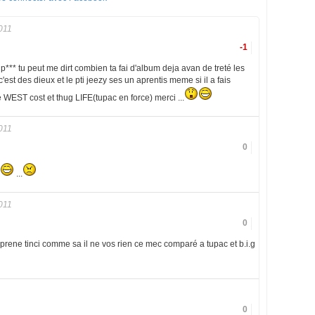
011
-1
de p*** tu peut me dirt combien ta fai d'album deja avan de treté les
'est des dieux et le pti jeezy ses un aprentis meme si il a fais
e WEST cost et thug LIFE(tupac en force) merci ...
011
0
...
011
0
prene tinci comme sa il ne vos rien ce mec comparé a tupac et b.i.g
0