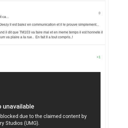
0
t ca...
! Jeezy il est balez en communication et il le prouve simplement...
and il dit que TM103 va faire mal et en meme temps il est honnete il
lbum va plaire a la rue.. En fait Il a tout compris..!
+1