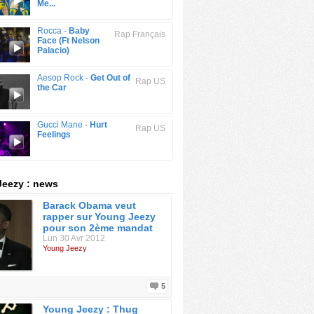
Me...
Rocca -
Baby
Rap Français
Face (Ft Nelson
Palacio)
Aesop Rock -
Get Out of
Rap US
the Car
Gucci Mane -
Hurt
Rap US
Feelings
eezy : news
Barack Obama veut
rapper sur Young Jeezy
pour son 2ème mandat
Lun 30 Avr 2012
Young Jeezy
5
Young Jeezy : Thug