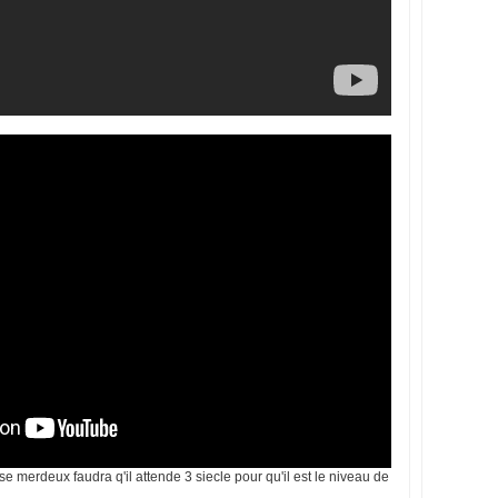
se merdeux faudra q'il attende 3 siecle pour qu'il est le niveau de