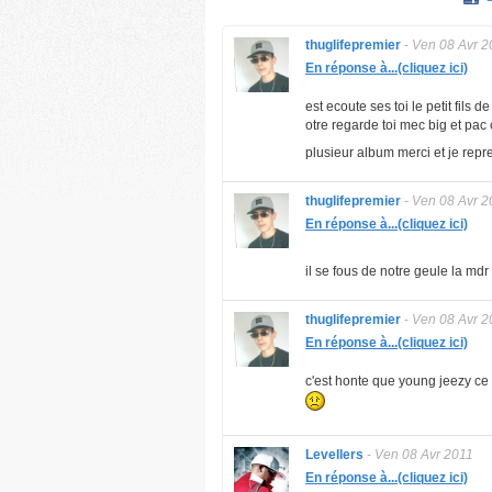
thuglifepremier
-
Ven 08 Avr 2
En réponse à...(cliquez ici)
est ecoute ses toi le petit fils 
otre regarde toi mec big et pac c
plusieur album merci et je repr
thuglifepremier
-
Ven 08 Avr 2
En réponse à...(cliquez ici)
il se fous de notre geule la mdr
thuglifepremier
-
Ven 08 Avr 2
En réponse à...(cliquez ici)
c'est honte que young jeezy ce 
Levellers
-
Ven 08 Avr 2011
En réponse à...(cliquez ici)