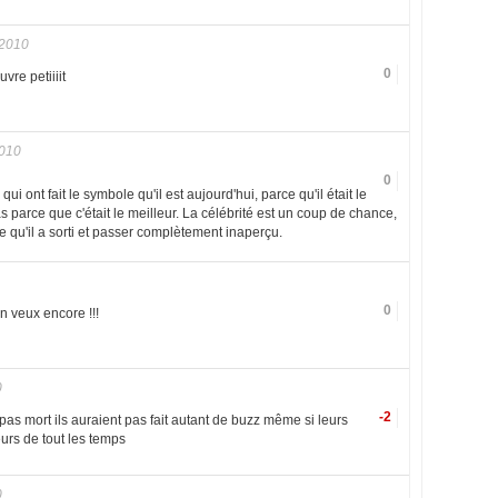
 2010
0
vre petiiiit
2010
0
ui ont fait le symbole qu'il est aujourd'hui, parce qu'il était le
 parce que c'était le meilleur. La célébrité est un coup de chance,
t ce qu'il a sorti et passer complètement inaperçu.
0
n veux encore !!!
0
-2
 pas mort ils auraient pas fait autant de buzz même si leurs
eurs de tout les temps
0