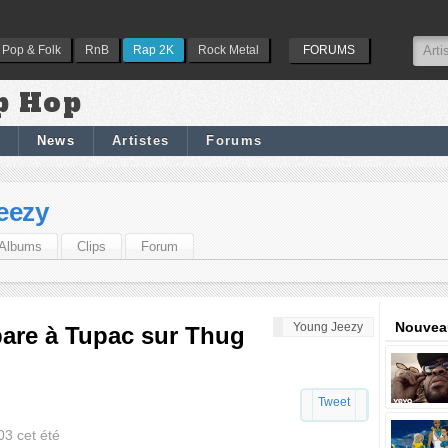
Pop & Folk
RnB
Rap 2K
Rock Metal
FORUMS
p Hop
News
Artistes
Forums
eezy
Albums
Clips
Forum
Nouveau
Young Jeezy
are à Tupac sur Thug
Tweet
03 cet été