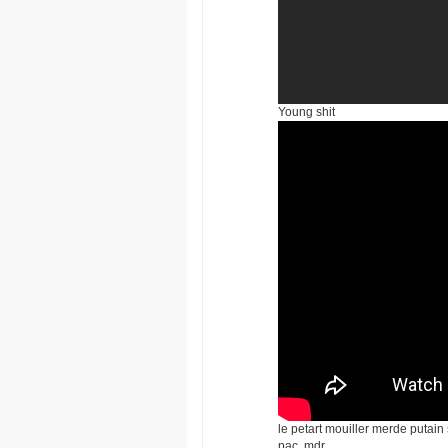
Young shit
le petart mouiller merde putain 
pac. mdr