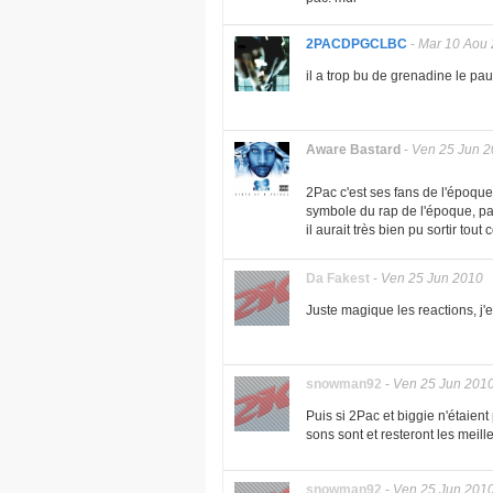
2PACDPGCLBC
-
Mar 10 Aou
il a trop bu de grenadine le pauu
Aware Bastard
-
Ven 25 Jun 
2Pac c'est ses fans de l'époque q
symbole du rap de l'époque, pas
il aurait très bien pu sortir tou
Da Fakest
-
Ven 25 Jun 2010
Juste magique les reactions, j'e
snowman92
-
Ven 25 Jun 201
Puis si 2Pac et biggie n'étaient
sons sont et resteront les meill
snowman92
-
Ven 25 Jun 201