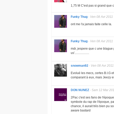
1,75 M C'est pas si grand que ca.
Funky Thug
-
Ven 08 Avr 2011
ont me l'a jamais faite celle la.
Funky Thug
-
Ven 08 Avr 2011
mdr, jespere que c une blague 
us'...................
snowman92
-
Ven 08 Avr 2011
Evolué les mecs, certes B.I.G e
comparant à eux, mais Jeezy es
DON NUNEZ
-
Sam 12 Mar 20
2Pac c'est ses fans de l'époque q
symbole du rap de l'époque, pas
chance, il aurait très bien pu s
aware bastard