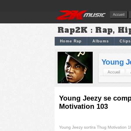
Accueil
Rap2K : Rap, Hi
Home Rap
Albums
Clips
Young J
Accueil
Young Jeezy se comp
Motivation 103
Young Jeezy sortira Thug Motivation 1