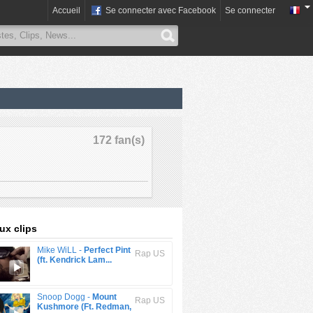
Accueil
Se connecter avec Facebook
Se connecter
172 fan(s)
x clips
Mike WiLL -
Perfect Pint
Rap US
(ft. Kendrick Lam...
Snoop Dogg -
Mount
Rap US
Kushmore (Ft. Redman,