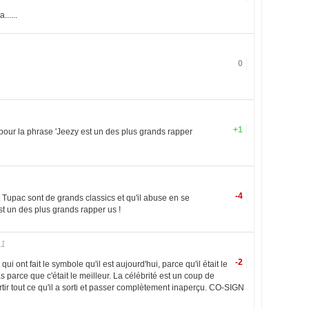
.....
0
+1
pour la phrase 'Jeezy est un des plus grands rapper
-4
t Tupac sont de grands classics et qu'il abuse en se
t un des plus grands rapper us !
11
-2
ui ont fait le symbole qu'il est aujourd'hui, parce qu'il était le
 parce que c'était le meilleur. La célébrité est un coup de
ortir tout ce qu'il a sorti et passer complètement inaperçu. CO-SIGN