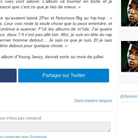
s rues vont adorer. L’album va tourner en boîte et je
, parce que c’est ce que je fais de mieux. »
 ce qu’avaient laissé 2Pac et Notorious Big au hip-hop :
«
us. Leur voix reste la seule chose que tu peux entendre, et
Continue à avancer. F*ck les albums de m*rde. J’ai quatre
, deux ? Il n’est pas allé loin. Moi, je suis en-tête du rap
nier homme debout… Je sais ce que je suis. Et je sais
s être debout pour quelque chose. »
album d’Young Jeezy, devrait sortir au mois de juillet.
Partager sur Twitter
@2kmusic
Dans d'autres langues
ous n'êtes pas connecté
Se connecter avec Facebook