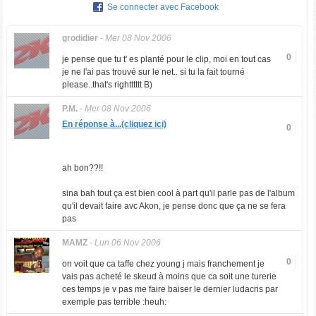
Se connecter avec Facebook
grodidier
-
Mer 08 Nov 2006
0
je pense que tu t' es planté pour le clip, moi en tout cas
je ne l'ai pas trouvé sur le net.. si tu la fait tourné
please..that's rightttttt B)
P.M.
-
Mer 08 Nov 2006
En réponse à...(cliquez ici)
0
ah bon??!!
sina bah tout ça est bien cool à part qu'il parle pas de l'album
qu'il devait faire avc Akon, je pense donc que ça ne se fera
pas
MAMZ
-
Lun 06 Nov 2006
0
on voit que ca taffe chez young j mais franchement je
vais pas acheté le skeud à moins que ca soit une turerie
ces temps je v pas me faire baiser le dernier ludacris par
exemple pas terrible :heuh: