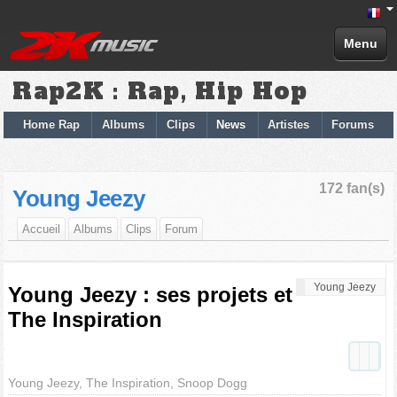
Menu
Rap2K : Rap, Hip Hop
Home Rap
Albums
Clips
News
Artistes
Forums
172 fan(s)
Young Jeezy
Accueil
Albums
Clips
Forum
Young Jeezy
Young Jeezy : ses projets et
The Inspiration
Young Jeezy, The Inspiration, Snoop Dogg