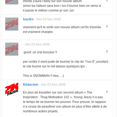
0
merde y'aura r.kelly sur son nouvel album
sinon ba l'album sera bon i luv it tourne bien on verra si
il passe le million comme pr son 1er
fouri€n
-
Ven 03 Nov 2006
0
vivement qu'il le sorte son nouvel album cet fin d'année
est vraiment chargée
-
Ven 03 Nov 2006
0
:good: un vrai bosseur !!
par contre il vient juste de tourner le clip de "I luv it", pourtant
le clip tourne sur le net depuis quelques tps...
This is SNOWMAN !! Hey.... ;)
Rédaction
-
Ven 03 Nov 2006
0
En plus de travailler sur son second album « The
Inspiration : Thug Motivation 102 », Young Jeezy n’a pas
le temps de se tourner les pouces. Pour preuve, le rappeur
n’a cesse de peaufiner son album en plus d’être attelé à de
nombreux autres projets.