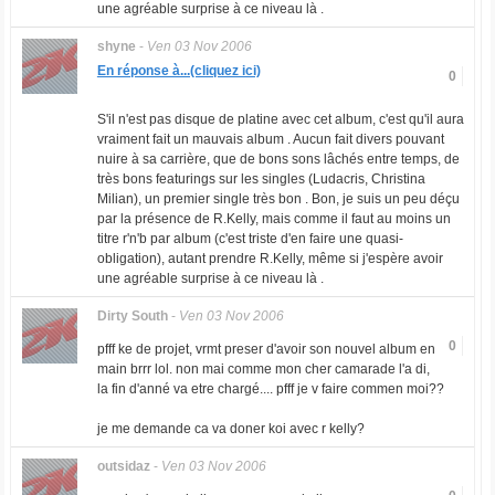
une agréable surprise à ce niveau là .
shyne
-
Ven 03 Nov 2006
En réponse à...(cliquez ici)
0
S'il n'est pas disque de platine avec cet album, c'est qu'il aura
vraiment fait un mauvais album . Aucun fait divers pouvant
nuire à sa carrière, que de bons sons lâchés entre temps, de
très bons featurings sur les singles (Ludacris, Christina
Milian), un premier single très bon . Bon, je suis un peu déçu
par la présence de R.Kelly, mais comme il faut au moins un
titre r'n'b par album (c'est triste d'en faire une quasi-
obligation), autant prendre R.Kelly, même si j'espère avoir
une agréable surprise à ce niveau là .
Dirty South
-
Ven 03 Nov 2006
0
pfff ke de projet, vrmt preser d'avoir son nouvel album en
main brrr lol. non mai comme mon cher camarade l'a di,
la fin d'anné va etre chargé.... pfff je v faire commen moi??
je me demande ca va doner koi avec r kelly?
outsidaz
-
Ven 03 Nov 2006