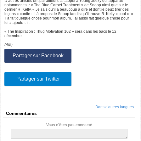
D’autres artistes ont par ailleurs fait appel à Young Jeezy qui apparaît
notamment sur « The Blue Carpet Treatment » de Snoop ainsi que sur le
dernier R. Kelly. « Je sais qu’il a beaucoup à dire et dont je peux tirer des
leçons » confie-t-il à propos de Snoop tandis qu’il trouve R. Kelly « cool ». «
Il a fait quelque chose pour mon album, j’ai aussi fait quelque chose pour
lui » ajoute-t-il.
« The Inspiration : Thug Motivation 102 » sera dans les bacs le 12
décembre.
(AM)
Partager sur Facebook
Partager sur Twitter
Dans d'autres langues
Commentaires
Vous n'êtes pas connecté