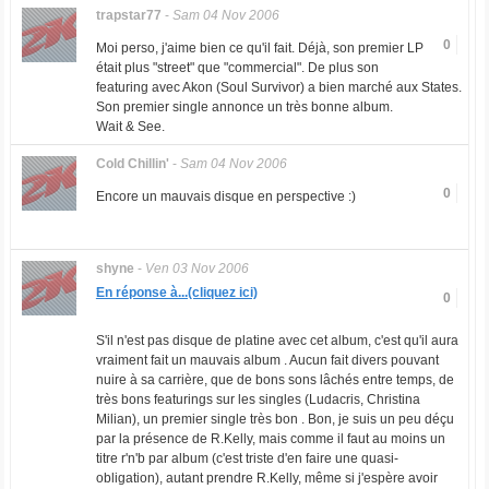
trapstar77
-
Sam 04 Nov 2006
0
Moi perso, j'aime bien ce qu'il fait. Déjà, son premier LP
était plus "street" que "commercial". De plus son
featuring avec Akon (Soul Survivor) a bien marché aux States.
Son premier single annonce un très bonne album.
Wait & See.
Cold Chillin'
-
Sam 04 Nov 2006
0
Encore un mauvais disque en perspective :)
shyne
-
Ven 03 Nov 2006
En réponse à...(cliquez ici)
0
S'il n'est pas disque de platine avec cet album, c'est qu'il aura
vraiment fait un mauvais album . Aucun fait divers pouvant
nuire à sa carrière, que de bons sons lâchés entre temps, de
très bons featurings sur les singles (Ludacris, Christina
Milian), un premier single très bon . Bon, je suis un peu déçu
par la présence de R.Kelly, mais comme il faut au moins un
titre r'n'b par album (c'est triste d'en faire une quasi-
obligation), autant prendre R.Kelly, même si j'espère avoir