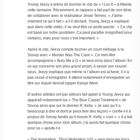
Young Jeezy a prévu de tourner le clip de « I Luv It » à Atlanta
cette semaine. Récemment, le rappeur a fait part de son désir
de collaborer avec le réalisateur Jesse Terrero. « J’aime
vraiment ce qu’il fait » a-t-il déclaré. Young Jeezy a expliqué
que dans cette vidéo, il se veut être un porte-parole : « Ce clip
est basé sur notre quotidien. Ca peut paraître insignifiant pour
certains, mais pour nous c’est important. »
Après le clip, Jeezy compte tourner un court métrage à la
Snoop avec « Murder Was The Case ». Ce mini-film
accompagnera « Bury Me a G » et sera inclu dans l’album. En
ce qui concerne son plus grand projet, à savoir son nouvel
opus, Jeezy explique que même si l’album est achevé, il n’a
pas cessé d’enregistrer. Il attend notamment d’enregistrer un
titre sur lequel devrait rapper Kanye West.
D’autres artistes ont par ailleurs fait appel à Young Jeezy qui
apparaît notamment sur « The Blue Carpet Treatment » de
Snoop ainsi que sur le dernier R. Kelly. « Je sais qu’il a
beaucoup à dire et dont je peux tirer des leçons » confie-t-il à
propos de Snoop tandis qu’il trouve R. Kelly « cool ». « Il a fait
quelque chose pour mon album, j’ai aussi fait quelque chose
pour lui » ajoute-t-il.
« The Inspiration : Thug Motivation 102 » sera dans les bacs