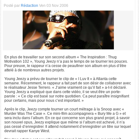
Posté par
Rédaction
Ven 03 Nov 2006
En plus de travailler sur son second album « The Inspiration : Thug
Motivation 102 », Young Jeezy n’a pas le temps de se tourner les pouces.
Pour preuve, le rappeur n’a cesse de peaufiner son album en plus d’être
attelé à de nombreux autres projets.
Young Jeezy a prévu de tourner le clip de « I Luv It » à Atlanta cette
semaine. Récemment, le rappeur a fait part de son désir de collaborer avec
le réalisateur Jesse Terrero. « J’aime vraiment ce qu’il fait » a-t-il déclaré.
Young Jeezy a expliqué que dans cette vidéo, il se veut être un porte-
parole : « Ce clip est basé sur notre quotidien. Ca peut paraître insignifiant
pour certains, mais pour nous c’est important. »
Après le clip, Jeezy compte tourner un court métrage à la Snoop avec «
Murder Was The Case ». Ce mini-film accompagnera « Bury Me a G » et
sera inclu dans l’album. En ce qui concerne son plus grand projet, à savoir
son nouvel opus, Jeezy explique que même si l’album est achevé, il n’a
pas cessé d’enregistrer. Il attend notamment d’enregistrer un titre sur lequel
devrait rapper Kanye West.