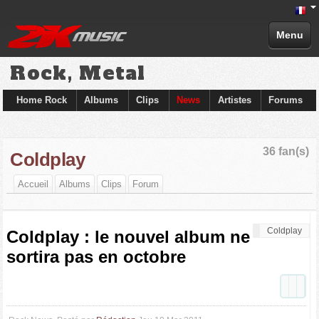
Menu
Rock, Metal
Home Rock
Albums
Clips
News
Artistes
Forums
36 fan(s)
Coldplay
Accueil
Albums
Clips
Forum
Coldplay
Coldplay : le nouvel album ne
sortira pas en octobre