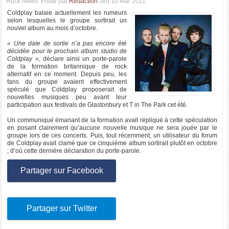
Rock News
Posté par
Rédaction
Jeu 10 Mar 2011
Coldplay balaie actuellement les rumeurs
selon lesquelles le groupe sortirait un
nouvel album au mois d’octobre.
« Une date de sortie n’a pas encore été
décidée pour le prochain album studio de
Coldplay »
, déclare ainsi un porte-parole
de la formation britannique de rock
alternatif en ce moment. Depuis peu, les
fans du groupe avaient effectivement
spéculé que Coldplay proposerait de
nouvelles musiques peu avant leur
participation aux festivals de Glastonbury et T in The Park cet été.
Un communiqué émanant de la formation avait répliqué à cette spéculation
en posant clairement qu’aucune nouvelle musique ne sera jouée par le
groupe lors de ces concerts. Puis, tout récemment, un utilisateur du forum
de Coldplay avait clamé que ce cinquième album sortirait plutôt en octobre
; d’où cette dernière déclaration du porte-parole.
Partager sur Facebook
Partager sur Twitter