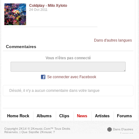
Coldplay - Milo Xyloto
24 Oct 2011
Dans d'autres langues
Commentaires
Vous n'êtes pas connecté
Se connecter avec Facebook
Désolé, il n'y a aucun commentaire dans votre langue
Home Rock
Albums
Clips
News
Artistes
Forums
Copyright 2K14 © 2Kmusic.com™
Tous Droits
Dans D'autres
Réservés
. |
Que Signifie 2Kmusic ?
Langues
Contact - Conditions Générales D'Utilisation
|
Signaler Un
Abus
|
Google+