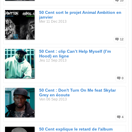
10
50 Cent sort le projet Animal Ambition en
janvier
Mer 11 Dec 2013
12
50 Cent : clip Can’t Help Myself (I’m
Hood) en ligne
Jeu 12 Sep 2013
0
50 Cent : Don't Turn On Me feat Skylar
Grey en écoute
Ven 06 Sep 2013
4
50 Cent explique le retard de l'album