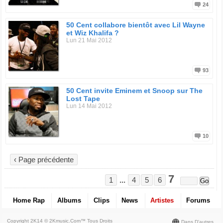
24
50 Cent collabore bientôt avec Lil Wayne
et Wiz Khalifa ?
Lun 21 Mai 2012
93
50 Cent invite Eminem et Snoop sur The
Lost Tape
Lun 14 Mai 2012
10
‹ Page précédente
7
1
...
4
5
6
Home Rap
Albums
Clips
News
Artistes
Forums
Copyright 2K14 © 2Kmusic.com™
Tous Droits
Dans D'autres