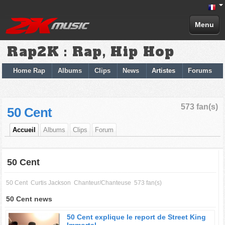
Menu
Rap2K : Rap, Hip Hop
Home Rap
Albums
Clips
News
Artistes
Forums
573 fan(s)
50 Cent
Accueil
Albums
Clips
Forum
50 Cent
50 Cent
Curtis Jackson
Chanteur/Chanteuse
573 fan(s)
50 Cent news
50 Cent explique le report de Street King