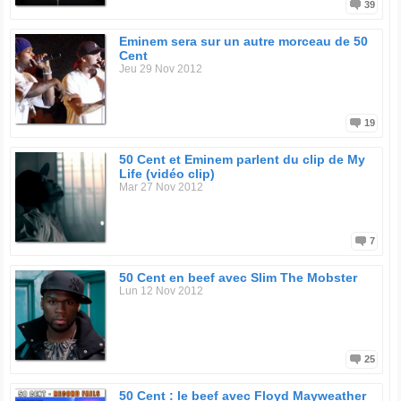
39
Eminem sera sur un autre morceau de 50
Cent
Jeu 29 Nov 2012
19
50 Cent et Eminem parlent du clip de My
Life (vidéo clip)
Mar 27 Nov 2012
7
50 Cent en beef avec Slim The Mobster
Lun 12 Nov 2012
25
50 Cent : le beef avec Floyd Mayweather