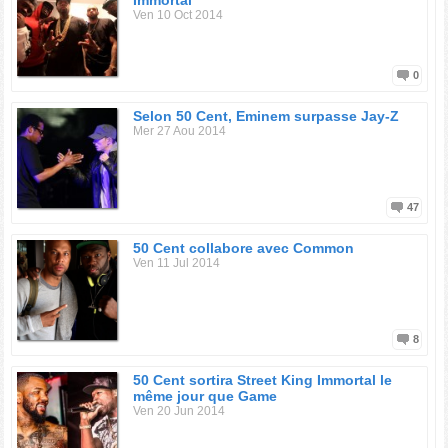
Immortal
Ven 10 Oct 2014
0
Selon 50 Cent, Eminem surpasse Jay-Z
Mer 27 Aou 2014
47
50 Cent collabore avec Common
Ven 11 Jul 2014
8
50 Cent sortira Street King Immortal le
même jour que Game
Ven 20 Jun 2014