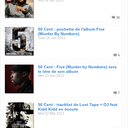
Jeu 28 Jun 2012
26
50 Cent : pochette de l'album Five
(Murder By Numbers)
Sam 16 Jun 2012
6
50 Cent : Five (Murder by Numbers) sera
le titre de son album
Mer 13 Jun 2012
7
50 Cent : tracklist de Lost Tape + OJ feat
Kidd Kidd en écoute
Mar 22 Mai 2012