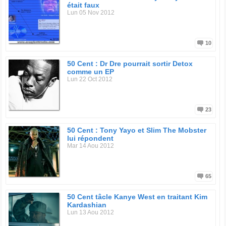
était faux
Lun 05 Nov 2012
10
50 Cent : Dr Dre pourrait sortir Detox
comme un EP
Lun 22 Oct 2012
23
50 Cent : Tony Yayo et Slim The Mobster
lui répondent
Mar 14 Aou 2012
65
50 Cent tâcle Kanye West en traitant Kim
Kardashian
Lun 13 Aou 2012