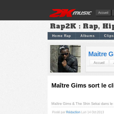
Accueil
Rap2K : Rap, Hi
Home Rap
Albums
Clips
Maitre 
Accueil
Maître Gims sort le c
Maître Gims & The Shin Sekai dans le
Posté par
Rédaction
Lun 14 Oct 2013