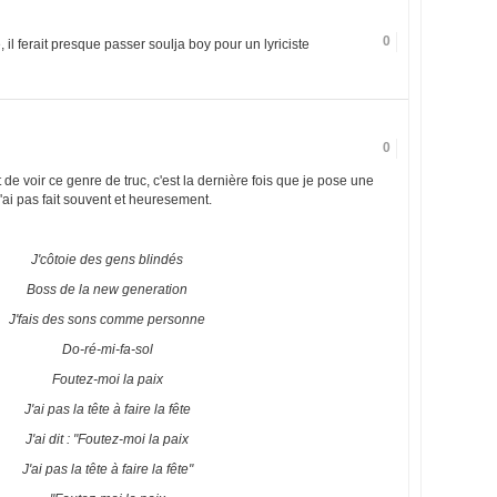
0
il ferait presque passer soulja boy pour un lyriciste
0
de voir ce genre de truc, c'est la dernière fois que je pose une
 l'ai pas fait souvent et heuresement.
J'côtoie des gens blindés
Boss de la new generation
J'fais des sons comme personne
Do-ré-mi-fa-sol
Foutez-moi la paix
J'ai pas la tête à faire la fête
J'ai dit : "Foutez-moi la paix
J'ai pas la tête à faire la fête"