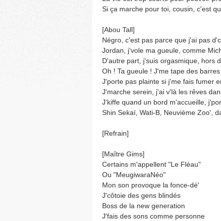
Si ça marche pour toi, cousin, c'est q
[Abou Tall]
Négro, c'est pas parce que j'ai pas d'c
Jordan, j'vole ma gueule, comme Mic
D'autre part, j'suis orgasmique, hors d
Oh ! Ta gueule ! J'me tape des barres
J'porte pas plainte si j'me fais fumer e
J'marche serein, j'ai v'là les rêves dan
J'kiffe quand un bord m'accueille, j'p
Shin Sekaï, Wati-B, Neuvième Zoo', d
[Refrain]
[Maître Gims]
Certains m'appellent "Le Fléau"
Ou "MeugiwaraNéo"
Mon son provoque la fonce-dé'
J'côtoie des gens blindés
Boss de la new generation
J'fais des sons comme personne