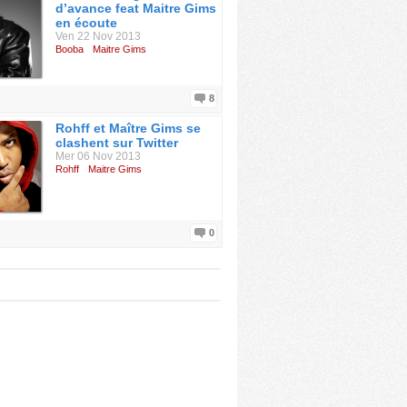
d’avance feat Maitre Gims
en écoute
Ven 22 Nov 2013
Booba
Maitre Gims
8
Rohff et Maître Gims se
clashent sur Twitter
Mer 06 Nov 2013
Rohff
Maitre Gims
0