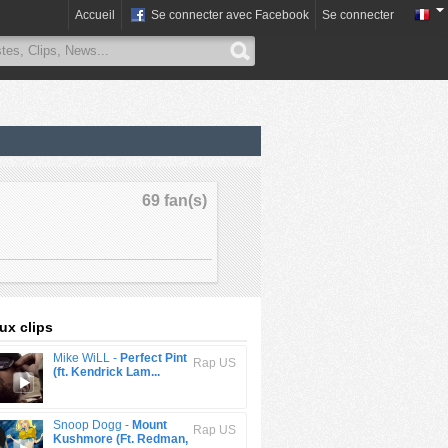
Accueil
Se connecter avec Facebook
Se connecter
69 fan(s)
x clips
Mike WiLL -
Perfect Pint
Rap US
(ft. Kendrick Lam...
Snoop Dogg -
Mount
Rap US
Kushmore (Ft. Redman,