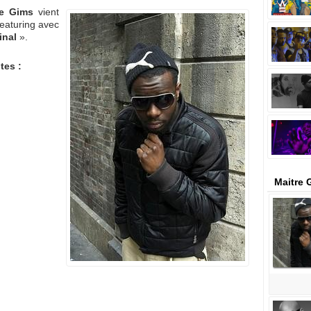
re Gims
vient
eaturing avec
inal
».
tes :
Maitre 