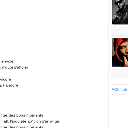
s'envoler
 d'quoi s'affoler
encore
e à Pandore
@2kmusic
rofiter des bons moments
all, t'inquiète ap' : on s'arrange
rofiter des bons moments