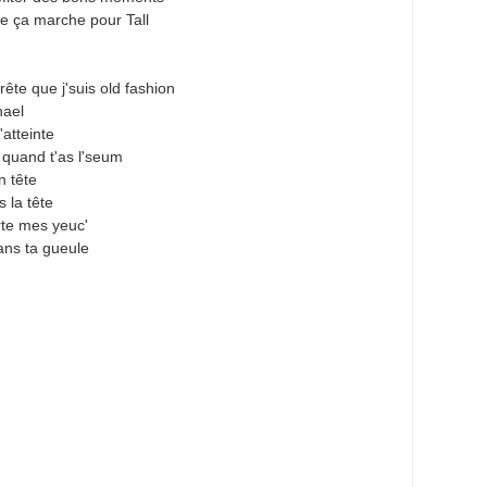
ue ça marche pour Tall
rête que j'suis old fashion
hael
'atteinte
 quand t'as l'seum
n tête
s la tête
orte mes yeuc'
ans ta gueule