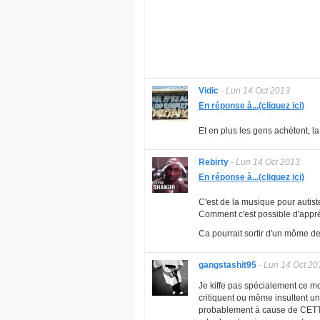
Vidic
-
Lun 14 Oct 2013
En réponse à...(cliquez ici)
Et en plus les gens achètent, la 
Rebirty
-
Lun 14 Oct 2013
En réponse à...(cliquez ici)
C'est de la musique pour autist
Comment c'est possible d'appréc
Ca pourrait sortir d'un môme d
gangstashit95
-
Lun 14 Oct 20
Je kiffe pas spécialement ce m
critiquent ou même insultent un 
probablement à cause de CETTE