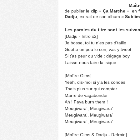
Maît
de publier le clip «
Ça Marche
», en f
Dadju
, extrait de son album «
Sublim
Les paroles du titre sont les suivan
[Dadju - Intro x2]
Je bosse, toi tu n'es pas d'taille
Guette un peu le son, vas-y tweet
Si t'as peur du vide : dégage boy
Laisse-nous faire la 'sique
[Maître Gims]
Yeah, dis-moi si y'a les condés
J'sais plus sur qui compter
Marre de vagabonder
Ah ! Faya burn them !
Meugiwara', Meugiwara'
Meugiwara', Meugiwara'
Meugiwara', Meugiwara'
[Maître Gims & Dadju - Refrain]