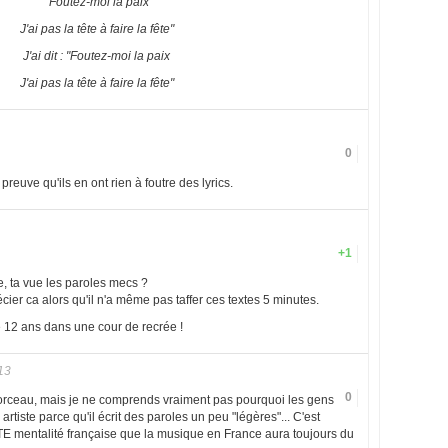
"Foutez-moi la paix
J'ai pas la tête à faire la fête"
J'ai dit : "Foutez-moi la paix
J'ai pas la tête à faire la fête"
0
preuve qu'ils en ont rien à foutre des lyrics.
+1
e, ta vue les paroles mecs ?
ier ca alors qu'il n'a même pas taffer ces textes 5 minutes.
e 12 ans dans une cour de recrée !
13
0
orceau, mais je ne comprends vraiment pas pourquoi les gens
artiste parce qu'il écrit des paroles un peu "légères"... C'est
 mentalité française que la musique en France aura toujours du