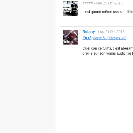
#####
-
Mar 15 Oct 2013
c est quand même assez risible, 
Rebirty
-
Lun 14 Oct 2013
En réponse à...(cliquez ici)
Quel con ce Gims, c'est abérant 
oreille sur son vomis auditif, je