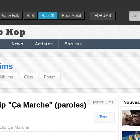
Pop & Folk
RnB
Rap 2K
Rock Metal
FORUMS
p Hop
News
Artistes
Forums
Gims
Albums
Clips
Forum
Nouveau
Maitre Gims
lip "Ça Marche" (paroles)
Tweet
 clip Ça Marche