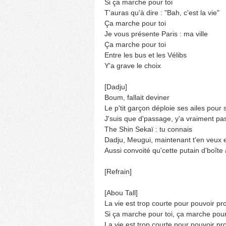
Si ça marche pour toi
T'auras qu'à dire : "Bah, c'est la vie"
Ça marche pour toi
Je vous présente Paris : ma ville
Ça marche pour toi
Entre les bus et les Vélibs
Y'a grave le choix
[Dadju]
Boum, fallait deviner
Le p'tit garçon déploie ses ailes pour 
J'suis que d'passage, y'a vraiment pas
The Shin Sekaï : tu connais
Dadju, Meugui, maintenant t'en veux 
Aussi convoité qu'cette putain d'boît
[Refrain]
[Abou Tall]
La vie est trop courte pour pouvoir p
Si ça marche pour toi, ça marche pour T
La vie est trop courte pour pouvoir p