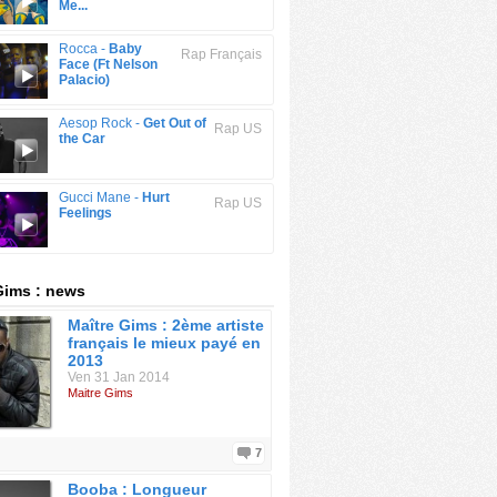
Me...
Rocca -
Baby
Rap Français
Face (Ft Nelson
Palacio)
Aesop Rock -
Get Out of
Rap US
the Car
Gucci Mane -
Hurt
Rap US
Feelings
Gims : news
Maître Gims : 2ème artiste
français le mieux payé en
2013
Ven 31 Jan 2014
Maitre Gims
7
Booba : Longueur