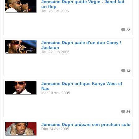
Jermaine Dupri quitte Virgin : Janet fait
un flop
Jeu 26 Oct 2006
22
Jermaine Dupri parle d'un duo Carey /
Jackson
Jeu 22 Jun 2006
13
Jermaine Dupri critique Kanye West et
Nas
Mer 10 Aou 2005
84
Jermaine Dupri prépare son prochain solo
Dim 24 Avr 2005