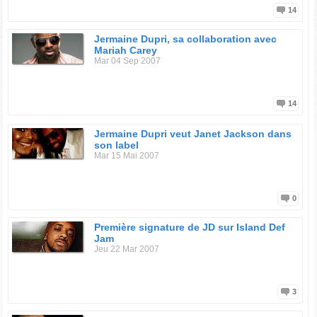
14
Jermaine Dupri, sa collaboration avec
Mariah Carey
Mar 04 Sep 2007
14
Jermaine Dupri veut Janet Jackson dans
son label
Mar 15 Mai 2007
0
Première signature de JD sur Island Def
Jam
Jeu 22 Mar 2007
3