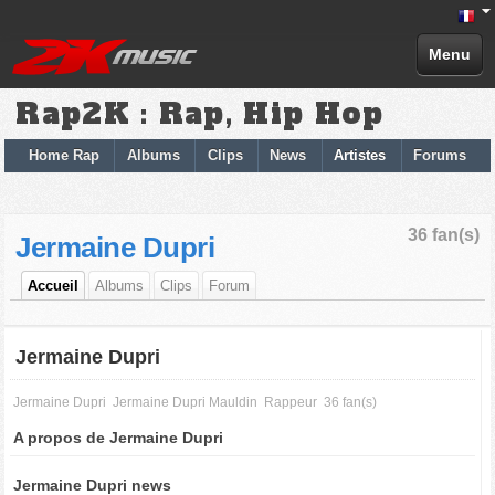
Menu
Rap2K : Rap, Hip Hop
Home Rap
Albums
Clips
News
Artistes
Forums
36 fan(s)
Jermaine Dupri
Accueil
Albums
Clips
Forum
Jermaine Dupri
Jermaine Dupri
Jermaine Dupri Mauldin
Rappeur
36 fan(s)
A propos de Jermaine Dupri
Jermaine Dupri news