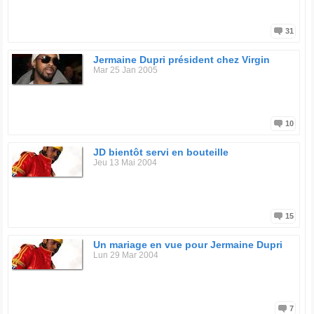
31
Jermaine Dupri président chez Virgin
Mar 25 Jan 2005
10
JD bientôt servi en bouteille
Jeu 13 Mai 2004
15
Un mariage en vue pour Jermaine Dupri
Lun 29 Mar 2004
7