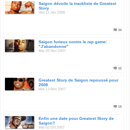
Saigon dévoile la trackliste de Greatest
Story
Ven 11 Jan 2008
34
Saigon furieux contre le rap game:
"J'abandonne"
Mar 20 Nov 2007
22
Greatest Story de Saigon repoussé pour
2008
Mar 13 Nov 2007
19
Enfin une date pour Greatest Story de
Saigon?
Mar 02 Oct 2007