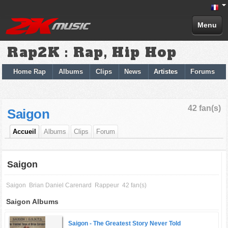
Menu
Rap2K : Rap, Hip Hop
Home Rap
Albums
Clips
News
Artistes
Forums
42 fan(s)
Saigon
Accueil
Albums
Clips
Forum
Saigon
Saigon
Brian Daniel Carenard
Rappeur
42 fan(s)
Saigon Albums
Saigon -
The Greatest Story Never Told