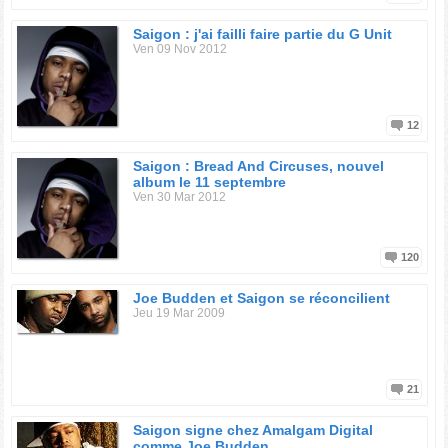
Saigon : j'ai failli faire partie du G Unit
Ven 09 Nov 2012
12
Saigon : Bread And Circuses, nouvel
album le 11 septembre
Ven 30 Mar 2012
120
Joe Budden et Saigon se réconcilient
Jeu 19 Mar 2009
21
Saigon signe chez Amalgam Digital
comme Joe Budden