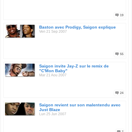
19
Baston avec Prodigy, Saigon explique
Ven 21 Sep 2007
55
Saigon invite Jay-Z sur le remix de
"C'Mon Baby"
Mar 21 Aou 2007
24
Saigon revient sur son malentendu avec
Just Blaze
Lun 25 Jun 2007
7