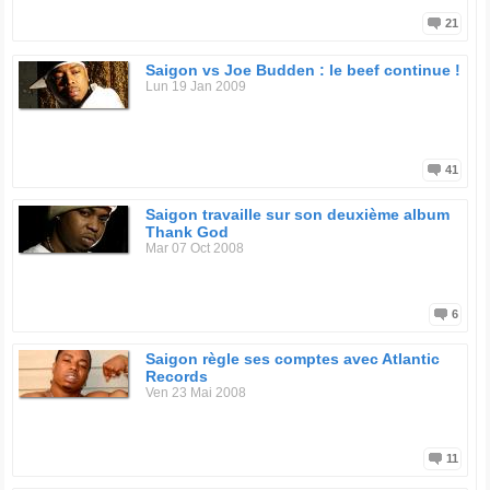
21
Saigon vs Joe Budden : le beef continue !
Lun 19 Jan 2009
41
Saigon travaille sur son deuxième album
Thank God
Mar 07 Oct 2008
6
Saigon règle ses comptes avec Atlantic
Records
Ven 23 Mai 2008
11