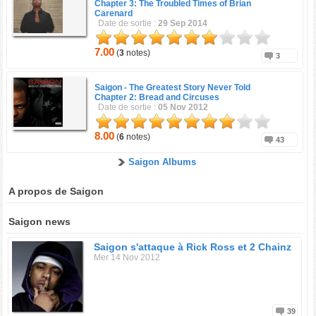
Chapter 3: The Troubled Times of Brian
Carenard
Date de sortie :
29 Sep 2014
7.00
(
3
notes)
3
Saigon -
The Greatest Story Never Told
Chapter 2: Bread and Circuses
Date de sortie :
05 Nov 2012
8.00
(
6
notes)
43
Saigon Albums
A propos de Saigon
Saigon news
Saigon s'attaque à Rick Ross et 2 Chainz
Mer 14 Nov 2012
39