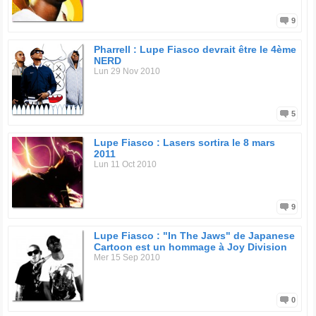
9
Pharrell : Lupe Fiasco devrait être le 4ème
NERD
Lun 29 Nov 2010
5
Lupe Fiasco : Lasers sortira le 8 mars
2011
Lun 11 Oct 2010
9
Lupe Fiasco : "In The Jaws" de Japanese
Cartoon est un hommage à Joy Division
Mer 15 Sep 2010
0