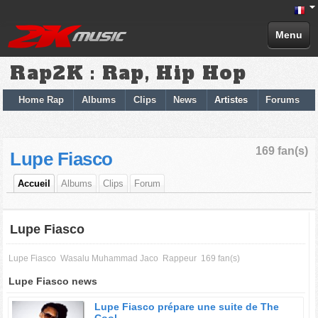
Menu
Rap2K : Rap, Hip Hop
Home Rap
Albums
Clips
News
Artistes
Forums
169 fan(s)
Lupe Fiasco
Accueil
Albums
Clips
Forum
Lupe Fiasco
Lupe Fiasco
Wasalu Muhammad Jaco
Rappeur
169 fan(s)
Lupe Fiasco news
Lupe Fiasco prépare une suite de The