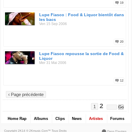
19
Lupe Fiasco : Food & Liquor bientôt dans
les bacs
Ven 15 Sep 2006
20
Lupe Fiasco repousse la sortie de Food &
Liquor
Mer 31 Mai 2006
12
‹ Page précédente
2
1
Home Rap
Albums
Clips
News
Artistes
Forums
Copyright 2K14 © 2Kmusic.com™
Tous Droits
Dans D'autres