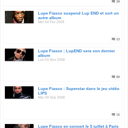
28
Lupe Fiasco suspend Lup END et sort un
autre album
Mer 04 Fev 2009
23
Lupe Fiasco : LupEND sera son dernier
album
Lun 03 Nov 2008
89
Lupe Fiasco : Superstar dans le jeu vidéo
LIPS
Mar 09 Sep 2008
15
Lupe Fiasco en concert le 5 juillet à Paris