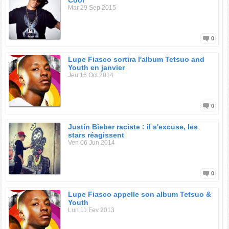
Cool
Mar 29 Sep 2015
0
Lupe Fiasco sortira l'album Tetsuo and
Youth en janvier
Jeu 16 Oct 2014
0
Justin Bieber raciste : il s'excuse, les
stars réagissent
Ven 06 Jun 2014
0
Lupe Fiasco appelle son album Tetsuo &
Youth
Lun 11 Fev 2013