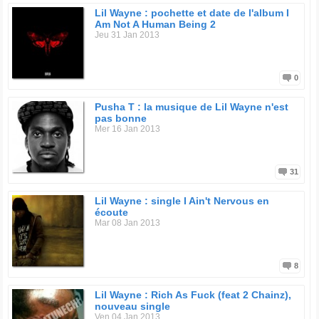
Lil Wayne : pochette et date de l'album I
Am Not A Human Being 2
Jeu 31 Jan 2013
0
Pusha T : la musique de Lil Wayne n'est
pas bonne
Mer 16 Jan 2013
31
Lil Wayne : single I Ain't Nervous en
écoute
Mar 08 Jan 2013
8
Lil Wayne : Rich As Fuck (feat 2 Chainz),
nouveau single
Ven 04 Jan 2013