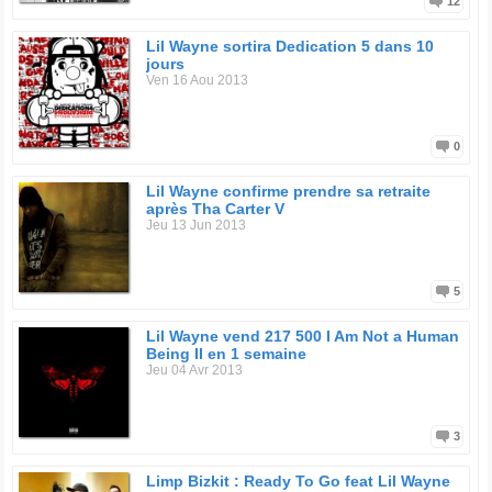
12
Lil Wayne sortira Dedication 5 dans 10
jours
Ven 16 Aou 2013
0
Lil Wayne confirme prendre sa retraite
après Tha Carter V
Jeu 13 Jun 2013
5
Lil Wayne vend 217 500 I Am Not a Human
Being II en 1 semaine
Jeu 04 Avr 2013
3
Limp Bizkit : Ready To Go feat Lil Wayne