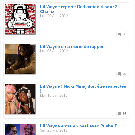
Lil Wayne reporte Dedication 4 pour 2
Chainz
Lun 20 Aou 2012
38
Lil Wayne en a marre de rapper
Lun 06 Aou 2012
59
Lil Wayne : Nicki Minaj doit être respectée
!
Mar 19 Jun 2012
66
Lil Wayne entre en beef avec Pusha T
Ven 25 Mai 2012