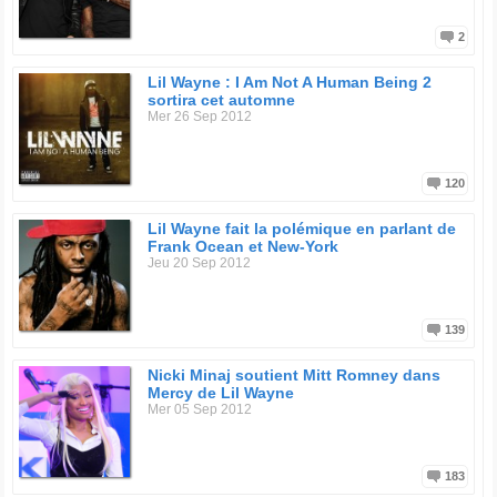
2
Lil Wayne : I Am Not A Human Being 2
sortira cet automne
Mer 26 Sep 2012
120
Lil Wayne fait la polémique en parlant de
Frank Ocean et New-York
Jeu 20 Sep 2012
139
Nicki Minaj soutient Mitt Romney dans
Mercy de Lil Wayne
Mer 05 Sep 2012
183