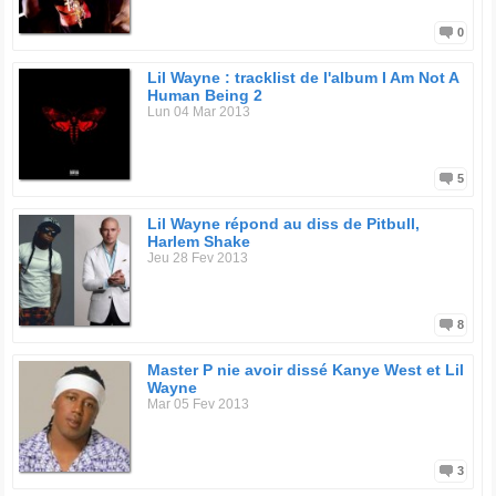
0
Lil Wayne : tracklist de l'album I Am Not A
Human Being 2
Lun 04 Mar 2013
5
Lil Wayne répond au diss de Pitbull,
Harlem Shake
Jeu 28 Fev 2013
8
Master P nie avoir dissé Kanye West et Lil
Wayne
Mar 05 Fev 2013
3