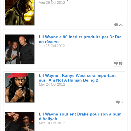
Ven 26 Oct 2012
25
Lil Wayne a 90 inédits produits par Dr Dre
en réserve
Jeu 25 Oct 2012
58
Lil Wayne : Kanye West sera important
sur I Am Not A Human Being 2
Mer 24 Oct 2012
6
Lil Wayne soutient Drake pour son album
d'Aaliyah
Mer 10 Oct 2012