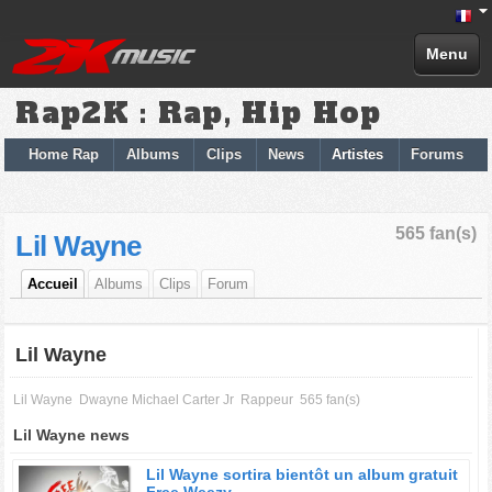
Menu
Rap2K : Rap, Hip Hop
Home Rap
Albums
Clips
News
Artistes
Forums
565 fan(s)
Lil Wayne
Accueil
Albums
Clips
Forum
Lil Wayne
Lil Wayne
Dwayne Michael Carter Jr
Rappeur
565 fan(s)
Lil Wayne news
Lil Wayne sortira bientôt un album gratuit