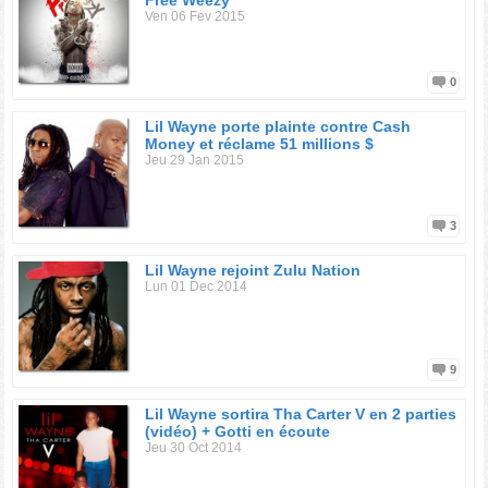
Free Weezy
Ven 06 Fev 2015
0
Lil Wayne porte plainte contre Cash
Money et réclame 51 millions $
Jeu 29 Jan 2015
3
Lil Wayne rejoint Zulu Nation
Lun 01 Dec 2014
9
Lil Wayne sortira Tha Carter V en 2 parties
(vidéo) + Gotti en écoute
Jeu 30 Oct 2014