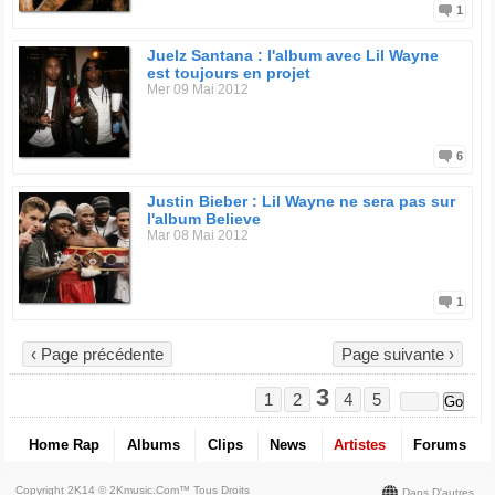
1
Juelz Santana : l'album avec Lil Wayne
est toujours en projet
Mer 09 Mai 2012
6
Justin Bieber : Lil Wayne ne sera pas sur
l'album Believe
Mar 08 Mai 2012
1
‹ Page précédente
Page suivante ›
3
1
2
4
5
Home Rap
Albums
Clips
News
Artistes
Forums
Copyright 2K14 © 2Kmusic.com™
Tous Droits
Dans D'autres