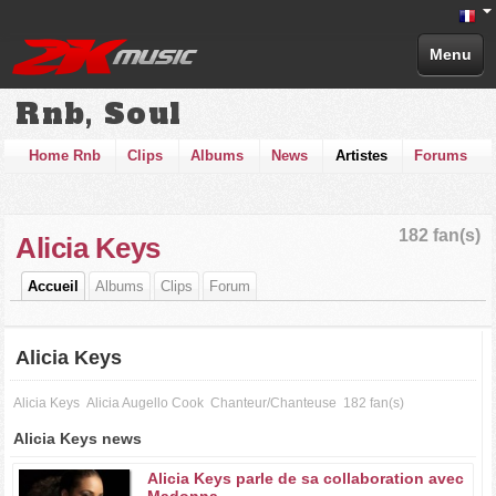
Menu
Rnb, Soul
Home Rnb
Clips
Albums
News
Artistes
Forums
182 fan(s)
Alicia Keys
Accueil
Albums
Clips
Forum
Alicia Keys
Alicia Keys
Alicia Augello Cook
Chanteur/Chanteuse
182 fan(s)
Alicia Keys news
Alicia Keys parle de sa collaboration avec