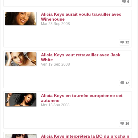
6
Alicia Keys aurait voulu travailler avec
Winehouse
Mar 23 Sep 2008
12
Alicia Keys veut retravailler avec Jack
White
Ven 19 Sep 2008
12
Alicia Keys en tournée européenne cet
automne
Mer 13 Aou 2008
16
Alicia Keys interprétera la BO du prochain