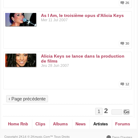
26
As I Am, le troisième opus d'Alicia Keys
Mer 11 Jul 2007
30
Alicia Keys se lance dans la production
de films
Jeu 28 Jun 2007
12
‹ Page précédente
2
1
Home Rnb
Clips
Albums
News
Artistes
Forums
Copyright 2K14 © 2Kmusic.com™
Tous Droits
Dans D'autres